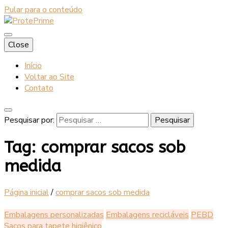
Pular para o conteúdo
Blog
Close
ProtePrime
Início
Voltar ao Site
Contato
Pesquisar por:
Tag:
comprar sacos sob
medida
Página inicial
/
comprar sacos sob medida
Embalagens personalizadas
Embalagens recicláveis
PEBD
Sacos para tapete higiênico