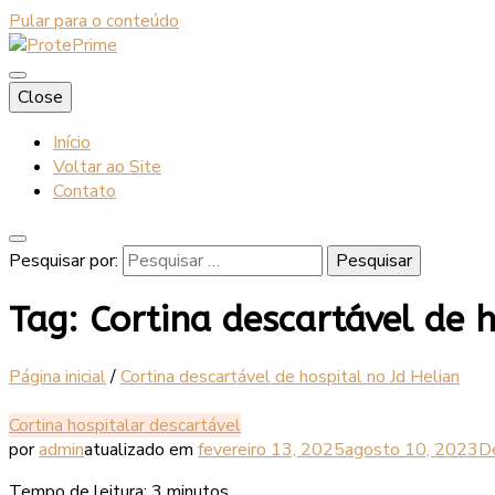
Pular para o conteúdo
Blog
Close
ProtePrime
Início
Voltar ao Site
Contato
Pesquisar por:
Tag:
Cortina descartável de h
Página inicial
/
Cortina descartável de hospital no Jd Helian
Cortina hospitalar descartável
por
admin
atualizado em
fevereiro 13, 2025
agosto 10, 2023
D
Tempo de leitura:
3
minutos