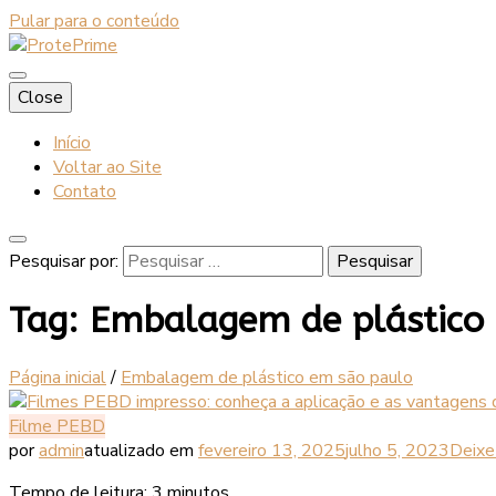
Pular para o conteúdo
Blog
Close
ProtePrime
Início
Voltar ao Site
Contato
Pesquisar por:
Tag:
Embalagem de plástico
Página inicial
/
Embalagem de plástico em são paulo
Filme PEBD
por
admin
atualizado em
fevereiro 13, 2025
julho 5, 2023
Deixe
Tempo de leitura:
3
minutos