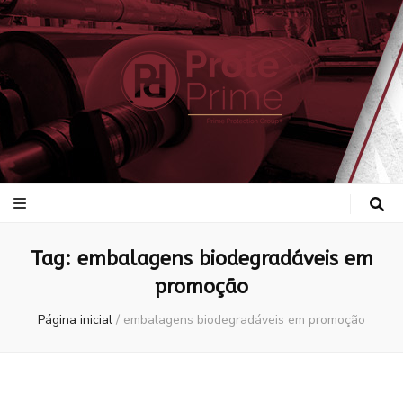
ProtePrime
Blog
Tag:
embalagens biodegradáveis em
promoção
Página inicial
/
embalagens biodegradáveis em promoção