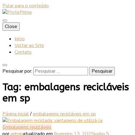
Pular para o conteúdo
Blog
Close
ProtePrime
Início
Voltar ao Site
Contato
Pesquisar por:
Tag:
embalagens recicláveis
em sp
Página inicial
/
embalagens recicláveis em sp
Embalagens recicláveis
por
admin
atualizado em
fevereiro 13, 2025
junho 5,