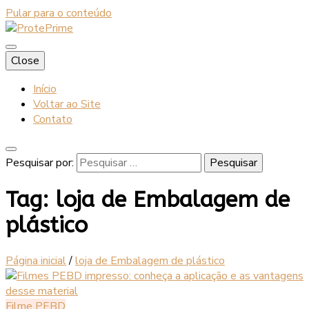
Pular para o conteúdo
Blog
Close
ProtePrime
Início
Voltar ao Site
Contato
Pesquisar por:
Tag:
loja de Embalagem de
plástico
Página inicial
/
loja de Embalagem de plástico
Filme PEBD