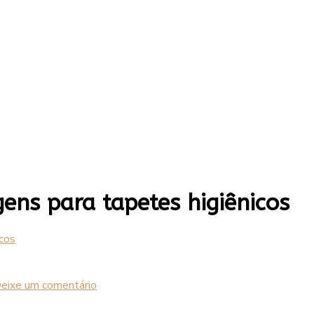
ns para tapetes higiênicos
cos
em
eixe um comentário