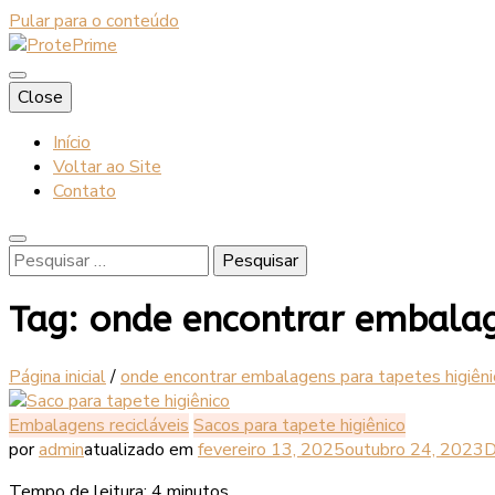
Pular para o conteúdo
Blog
Close
ProtePrime
Início
Voltar ao Site
Contato
Pesquisar
por:
Tag:
onde encontrar embalage
Página inicial
/
onde encontrar embalagens para tapetes higiêni
Embalagens recicláveis
Sacos para tapete higiênico
por
admin
atualizado em
fevereiro 13, 2025
outubro 24, 2023
D
Tempo de leitura:
4
minutos