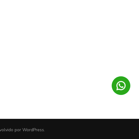
volvido por
WordPress
.