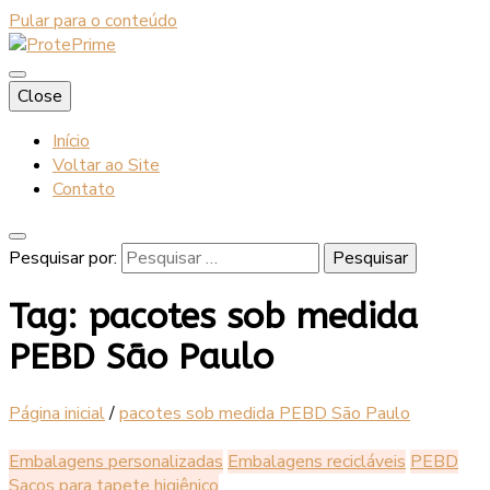
Pular para o conteúdo
Blog
Close
ProtePrime
Início
Voltar ao Site
Contato
Pesquisar por:
Tag:
pacotes sob medida
PEBD São Paulo
Página inicial
/
pacotes sob medida PEBD São Paulo
Embalagens personalizadas
Embalagens recicláveis
PEBD
Sacos para tapete higiênico