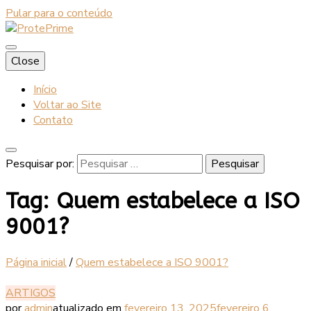
Pular para o conteúdo
Blog
Close
ProtePrime
Início
Voltar ao Site
Contato
Pesquisar por:
Tag:
Quem estabelece a ISO
9001?
Página inicial
/
Quem estabelece a ISO 9001?
ARTIGOS
por
admin
atualizado em
fevereiro 13, 2025
fevereiro 6,