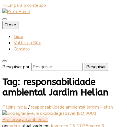
Pular para o conteúdo
Blog
Close
ProtePrime
Início
Voltar ao Site
Contato
Pesquisar por:
Tag:
responsabilidade
ambiental Jardim Helian
Página inicial
/
responsabilidade ambiental Jardim Helian
Preservação ambiental
por
admin
atualizado em
fevereiro 13, 2025
março 6,