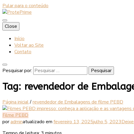
Pular para o conteúdo
Blog
Close
ProtePrime
Início
Voltar ao Site
Contato
Pesquisar por:
Tag:
revendedor de Embalage
Página inicial
/
revendedor de Embalagens de filme PEBD
Filme PEBD
por
admin
atualizado em
fevereiro 13, 2025
julho 5, 2023
Deixe
Tempo de leitura:
3
minutos