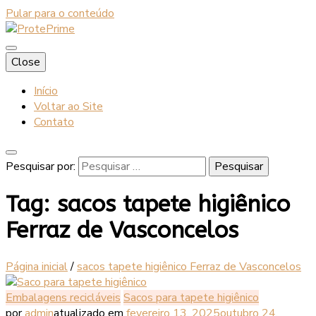
Pular para o conteúdo
Blog
Close
ProtePrime
Início
Voltar ao Site
Contato
Pesquisar por:
Tag:
sacos tapete higiênico
Ferraz de Vasconcelos
Página inicial
/
sacos tapete higiênico Ferraz de Vasconcelos
Embalagens recicláveis
Sacos para tapete higiênico
por
admin
atualizado em
fevereiro 13, 2025
outubro 24,