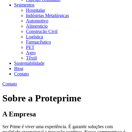
Segmentos
Hospitalar
Indústrias Metalúrgicas
Automotivo
Alimenticio
Construção Civil
Logística
Farmacêutico
PET
Agro
Têxtil
Sustentabilidade
Blog
Contato
Contato
Sobre a Proteprime
A Empresa
Ser Prime é viver uma experiência. É garantir soluções com
qualidade excepcional e inovação contínua. Nosso compromisso é