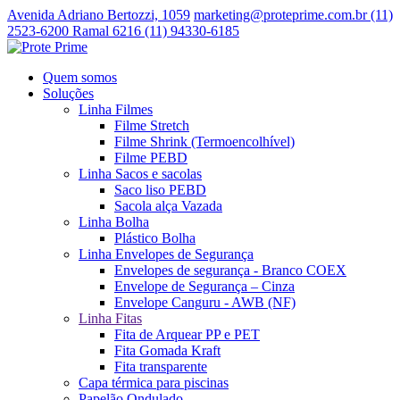
Avenida Adriano Bertozzi, 1059
marketing@proteprime.com.br
(11)
2523-6200 Ramal 6216
(11) 94330-6185
Quem somos
Soluções
Linha Filmes
Filme Stretch
Filme Shrink (Termoencolhível)
Filme PEBD
Linha Sacos e sacolas
Saco liso PEBD
Sacola alça Vazada
Linha Bolha
Plástico Bolha
Linha Envelopes de Segurança
Envelopes de segurança - Branco COEX
Envelope de Segurança – Cinza
Envelope Canguru - AWB (NF)
Linha Fitas
Fita de Arquear PP e PET
Fita Gomada Kraft
Fita transparente
Capa térmica para piscinas
Papelão Ondulado