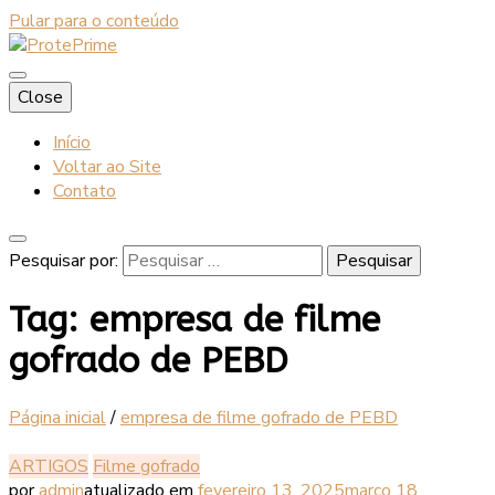
Pular para o conteúdo
Blog
Close
ProtePrime
Início
Voltar ao Site
Contato
Pesquisar por:
Tag:
empresa de filme
gofrado de PEBD
Página inicial
/
empresa de filme gofrado de PEBD
ARTIGOS
Filme gofrado
por
admin
atualizado em
fevereiro 13, 2025
março 18,