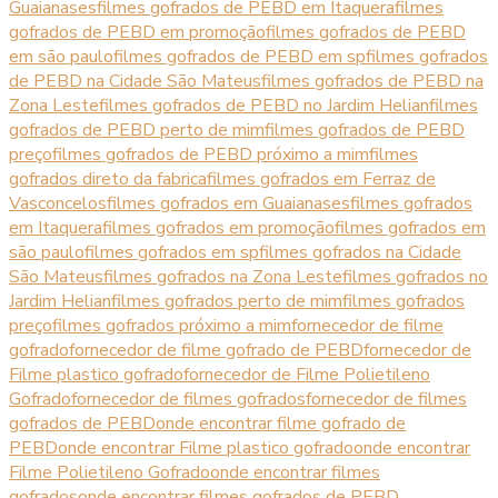
Guaianases
filmes gofrados de PEBD em Itaquera
filmes
gofrados de PEBD em promoção
filmes gofrados de PEBD
em são paulo
filmes gofrados de PEBD em sp
filmes gofrados
de PEBD na Cidade São Mateus
filmes gofrados de PEBD na
Zona Leste
filmes gofrados de PEBD no Jardim Helian
filmes
gofrados de PEBD perto de mim
filmes gofrados de PEBD
preço
filmes gofrados de PEBD próximo a mim
filmes
gofrados direto da fabrica
filmes gofrados em Ferraz de
Vasconcelos
filmes gofrados em Guaianases
filmes gofrados
em Itaquera
filmes gofrados em promoção
filmes gofrados em
são paulo
filmes gofrados em sp
filmes gofrados na Cidade
São Mateus
filmes gofrados na Zona Leste
filmes gofrados no
Jardim Helian
filmes gofrados perto de mim
filmes gofrados
preço
filmes gofrados próximo a mim
fornecedor de filme
gofrado
fornecedor de filme gofrado de PEBD
fornecedor de
Filme plastico gofrado
fornecedor de Filme Polietileno
Gofrado
fornecedor de filmes gofrados
fornecedor de filmes
gofrados de PEBD
onde encontrar filme gofrado de
PEBD
onde encontrar Filme plastico gofrado
onde encontrar
Filme Polietileno Gofrado
onde encontrar filmes
gofrados
onde encontrar filmes gofrados de PEBD