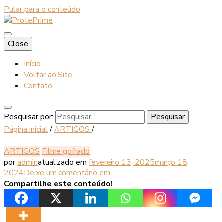
Pular para o conteúdo
Blog
Close
ProtePrime
Início
Voltar ao Site
Contato
Pesquisar por:
Página inicial
/
ARTIGOS
/
ARTIGOS
Filme gofrado
por
admin
atualizado em
fevereiro 13, 2025
março 18,
2024
Deixe um comentário
em
Compartilhe este conteúdo!