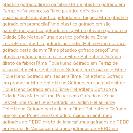
plastico gofrado direto da fabrica
Filme plastico gofrado em
Ferraz de Vasconcelos
Filme plastico gofrado em
Guaianases
Filme plastico gofrado em Itaquera
Filme plastico
gofrado em promoção
Filme plastico gofrado em são
paulo
Filme plastico gofrado em sp
Filme plastico gofrado na
Cidade São Mateus
Filme plastico gofrado na Zona
Leste
Filme plastico gofrado no Jardim Helian
Filme plastico
gofrado perto de mim
Filme plastico gofrado preço
Filme
plastico gofrado próximo a mim
Filme Polietileno Gofrado
direto da fabrica
Filme Polietileno Gofrado em Ferraz de
Vasconcelos
Filme Polietileno Gofrado em Guaianases
Filme
Polietileno Gofrado em Itaquera
Filme Polietileno Gofrado
em promoção
Filme Polietileno Gofrado em são paulo
Filme
Polietileno Gofrado em sp
Filme Polietileno Gofrado na
Cidade São Mateus
Filme Polietileno Gofrado na Zona
Leste
Filme Polietileno Gofrado no Jardim Helian
Filme
Polietileno Gofrado perto de mim
Filme Polietileno Gofrado
preço
Filme Polietileno Gofrado próximo a mim
filmes
gofrados de PEBD direto da fabrica
filmes gofrados de PEBD
em Ferraz de Vasconcelos
filmes gofrados de PEBD em