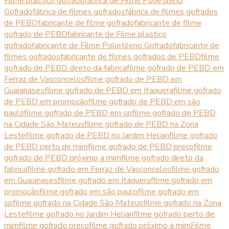
Filme plastico gofrado
fábrica de Filme Polietileno
Gofrado
fábrica de filmes gofrados
fábrica de filmes gofrados
de PEBD
fabricante de filme gofrado
fabricante de filme
gofrado de PEBD
fabricante de Filme plastico
gofrado
fabricante de Filme Polietileno Gofrado
fabricante de
filmes gofrados
fabricante de filmes gofrados de PEBD
filme
gofrado de PEBD direto da fabrica
filme gofrado de PEBD em
Ferraz de Vasconcelos
filme gofrado de PEBD em
Guaianases
filme gofrado de PEBD em Itaquera
filme gofrado
de PEBD em promoção
filme gofrado de PEBD em são
paulo
filme gofrado de PEBD em sp
filme gofrado de PEBD
na Cidade São Mateus
filme gofrado de PEBD na Zona
Leste
filme gofrado de PEBD no Jardim Helian
filme gofrado
de PEBD perto de mim
filme gofrado de PEBD preço
filme
gofrado de PEBD próximo a mim
filme gofrado direto da
fabrica
filme gofrado em Ferraz de Vasconcelos
filme gofrado
em Guaianases
filme gofrado em Itaquera
filme gofrado em
promoção
filme gofrado em são paulo
filme gofrado em
sp
filme gofrado na Cidade São Mateus
filme gofrado na Zona
Leste
filme gofrado no Jardim Helian
filme gofrado perto de
mim
filme gofrado preço
filme gofrado próximo a mim
Filme